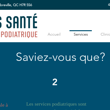
4
abreville, QC H7R 5S6
Accueil
Services
Clini
Saviez-vous que?
2
Les services podiatriques sont
le à